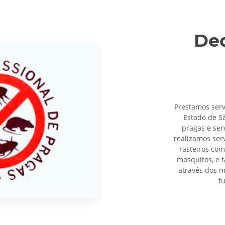
De
Prestamos ser
Estado de S
pragas e ser
realizamos ser
rasteiros com
mosquitos, e 
através dos m
f