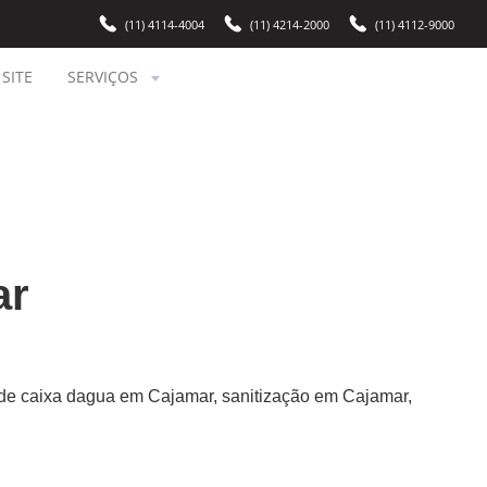
(11) 4114-4004
(11) 4214-2000
(11) 4112-9000
SITE
SERVIÇOS
ar
de caixa dagua em Cajamar, sanitização em Cajamar,