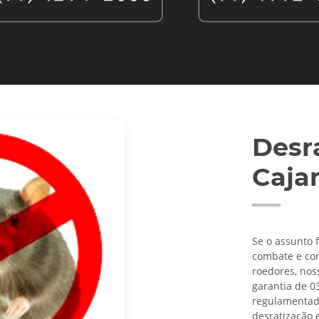
Desr
Caja
Se o assunto 
combate e con
roedores, nos
garantia de 0
regulamentado 
desratização 