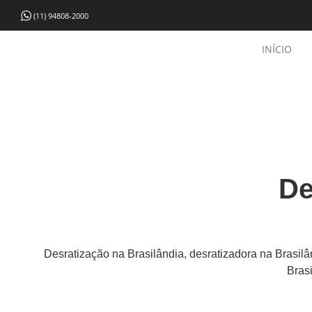
(11) 94808-2000
INÍCIO
De
Desratização na Brasilândia, desratizadora na Brasilâ
Bras