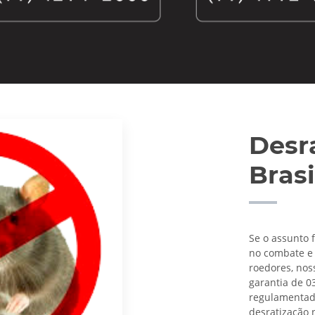
Desr
Bras
Se o assunto 
no combate e 
roedores, nos
garantia de 0
regulamentado 
desratização n