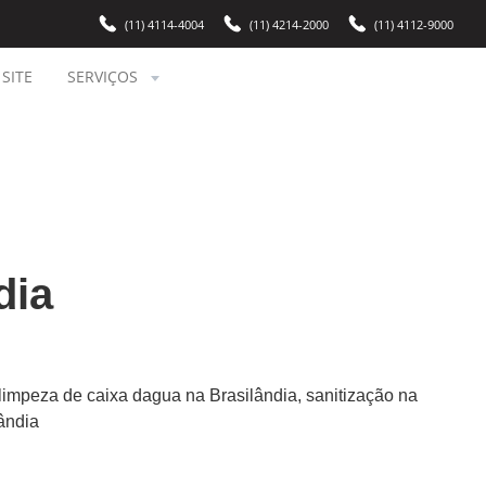
(11) 4114-4004
(11) 4214-2000
(11) 4112-9000
SITE
SERVIÇOS
dia
 limpeza de caixa dagua na Brasilândia, sanitização na
ândia