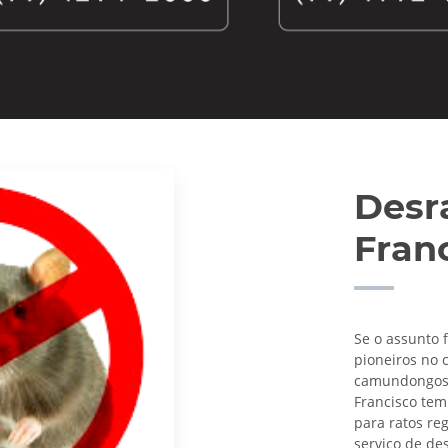
Desr
Fran
Se o assunto 
pioneiros no 
camundongos e
Francisco tem
para ratos reg
serviço de
des