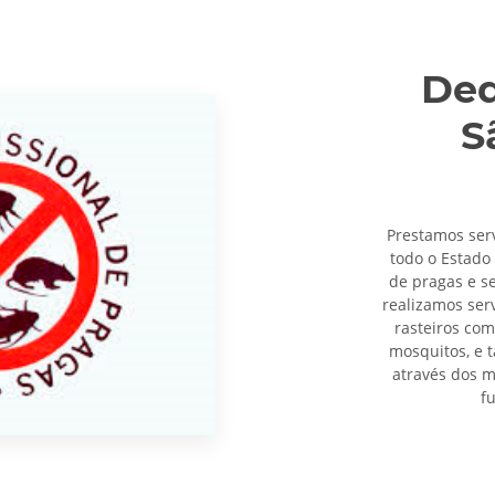
Ded
S
Prestamos ser
todo o Estado
de pragas e se
realizamos ser
rasteiros com
mosquitos, e 
através dos m
f