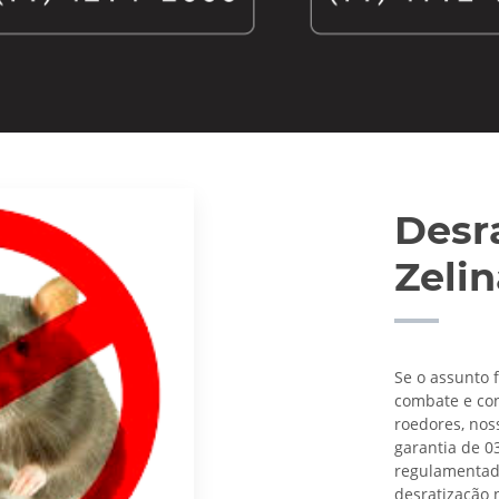
Desra
Zeli
Se o assunto 
combate e con
roedores, nos
garantia de 0
regulamentado 
desratização n