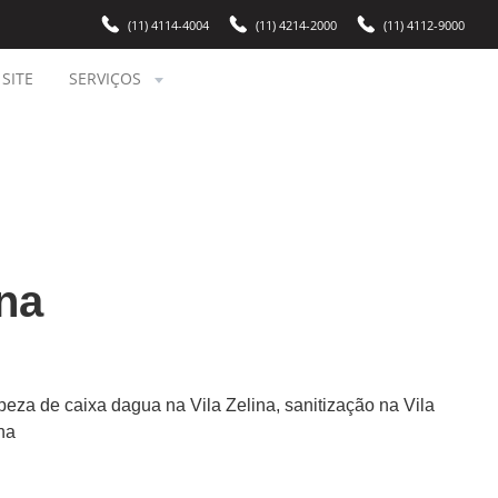
(11) 4114-4004
(11) 4214-2000
(11) 4112-9000
SITE
SERVIÇOS
ina
mpeza de caixa dagua na Vila Zelina, sanitização na Vila
na