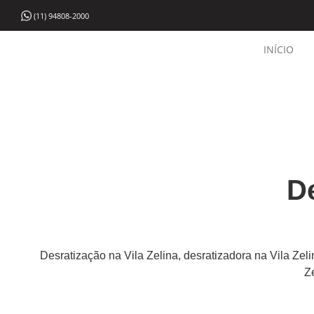
(11) 94808-2000
INÍCIO
De
Desratização na Vila Zelina, desratizadora na Vila Zeli
Z