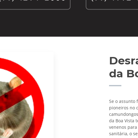
Desr
da B
Se o assunto 
pioneiros no 
camundongos e
da Boa Vista 
venenos para 
sanitária, o s