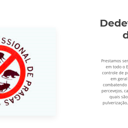
Dedet
Prestamos se
em todo o E
controle de p
em geral
combatendo a
percevejos, c
quais são
pulverização,