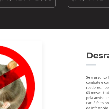
Desr
Se o assunto 
combate e con
roedores, nos
03 meses, tr
pela anvisa e 
Pari é feito p
da infestação