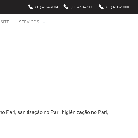
(11) 4114-4004
(11) 4214-2000
(11) 4112-9000
SITE
SERVIÇOS
o Pari, sanitização no Pari, higiênização no Pari,