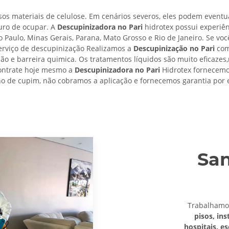
os materiais de celulose. Em cenários severos, eles podem eventu
uro de ocupar. A
Descupinizadora no Pari
hidrotex possui experiên
o Paulo, Minas Gerais, Parana, Mato Grosso e Rio de Janeiro. Se vo
erviço de descupinização Realizamos a
Descupinização no Pari
com
ação e barreira quimica. Os tratamentos líquidos são muito eficazes,
Contrate hoje mesmo a
Descupinizadora no Pari
Hidrotex fornecemos
o de cupim, não cobramos a aplicação e fornecemos garantia por e
San
Trabalham
pisos, ins
hospitais, e